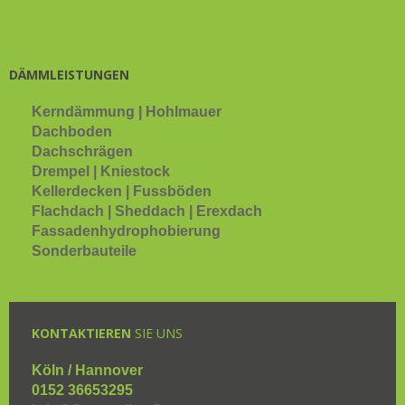
DÄMMLEISTUNGEN
Kerndämmung | Hohlmauer
Dachboden
Dachschrägen
Drempel | Kniestock
Kellerdecken | Fussböden
Flachdach | Sheddach | Erexdach
Fassadenhydrophobierung
Sonderbauteile
KONTAKTIEREN
SIE UNS
Köln / Hannover
0152 36653295