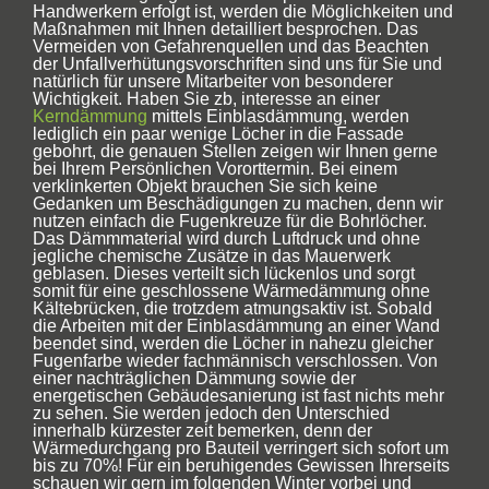
Handwerkern erfolgt ist, werden die Möglichkeiten und
Maßnahmen mit Ihnen detailliert besprochen. Das
Vermeiden von Gefahrenquellen und das Beachten
der Unfallverhütungsvorschriften sind uns für Sie und
natürlich für unsere Mitarbeiter von besonderer
Wichtigkeit. Haben Sie zb, interesse an einer
Kerndämmung
mittels Einblasdämmung, werden
lediglich ein paar wenige Löcher in die Fassade
gebohrt, die genauen Stellen zeigen wir Ihnen gerne
bei Ihrem Persönlichen Vororttermin. Bei einem
verklinkerten Objekt brauchen Sie sich keine
Gedanken um Beschädigungen zu machen, denn wir
nutzen einfach die Fugenkreuze für die Bohrlöcher.
Das Dämmmaterial wird durch Luftdruck und ohne
jegliche chemische Zusätze in das Mauerwerk
geblasen. Dieses verteilt sich lückenlos und sorgt
somit für eine geschlossene Wärmedämmung ohne
Kältebrücken, die trotzdem atmungsaktiv ist. Sobald
die Arbeiten mit der Einblasdämmung an einer Wand
beendet sind, werden die Löcher in nahezu gleicher
Fugenfarbe wieder fachmännisch verschlossen. Von
einer nachträglichen Dämmung sowie der
energetischen Gebäudesanierung ist fast nichts mehr
zu sehen. Sie werden jedoch den Unterschied
innerhalb kürzester zeit bemerken, denn der
Wärmedurchgang pro Bauteil verringert sich sofort um
bis zu 70%! Für ein beruhigendes Gewissen Ihrerseits
schauen wir gern im folgenden Winter vorbei und