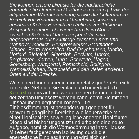
Sie können unsere Dienste für die nachträgliche
energetische Dämmung / Gebäudesanierung, bzw. der
allgemeinen Wärmedämmung sowie die Isolierung im
Bereich von Hannover und Umgebung, sowie im
gesamten Kölner Bereich im Umkreis von 150km in
Anspruch nehmen. Da wir mehrmals im Monat
zwischen Köln und Hannover pendeln, sind
gegebenenfalls auch Aufträge zwischen Köln und
Hannover möglich. Beispielsweise: Stadthagen,
Minden, Porta Westfalica, Bad Oeynhausen, Vlotho,
Herford, Bielefeld, Gütersloh, Beckum, Hamm,
Bergkamen, Kamen, Unna, Schwerte, Hagen,
Gevelsberg, Wuppertal, Remscheid, Solingen,
Wermelskirchen, Burscheid und den vielen anderen
Orten auf der Strecke.
Wir stehen Ihnen daher in einen relativ großen Bereich
zur Seite. Nehmen Sie einfach und unverbindlich
Kontakt
zu uns auf und werden einen Termin finden,
der zeitnah umgesetzt werden kann, damit Sie mit den
Einsparungen beginnen können. Die
Einblasdämmung ist besonders gut geeignet für
schwer zugängliche Bereiche wie Mauerwerke mit
einer Hohlschicht, sowie jegliche anderen Hohlräume.
Diese sind bisher ungenutzt und erhalten eine neue
Aufgabe, nämlich die Wärmedämmung Ihres Hauses.
Mit einer fachgerechten Isolierung durch die
energetische Einblasdämmung wird sich der